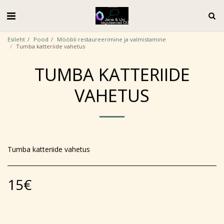
Esileht
Pood
Mööbli restaureerimine ja valmistamine
Tumba katteriide vahetus
TUMBA KATTERIIDE
VAHETUS
Tumba katteriide vahetus
15
€