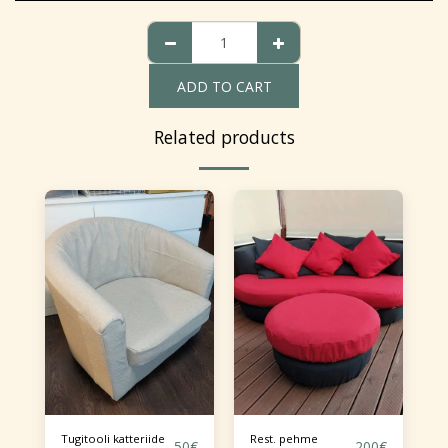
ADD TO CART
Related products
Tugitooli katteriide
Rest. pehme
50
€
200
€