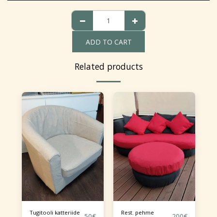
ADD TO CART
Related products
Tugitooli katteriide
Rest. pehme
50
€
200
€