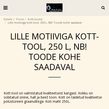
Esileht
Pood
Kott-toolid
Lille motiiviga kott-tool, 250 L, NB! Toode kohe saadaval
LILLE MOTIIVIGA KOTT-
TOOL, 250 L, NB!
TOODE KOHE
SAADAVAL
Kott-tool on valmistatud kvaliteetsest kangast. Kokku on
sobitatud sinine, hall ja beež toon. Kott on täidetud kvaliteetse
polüstüreeni graanulitega. Koti maht 250L.