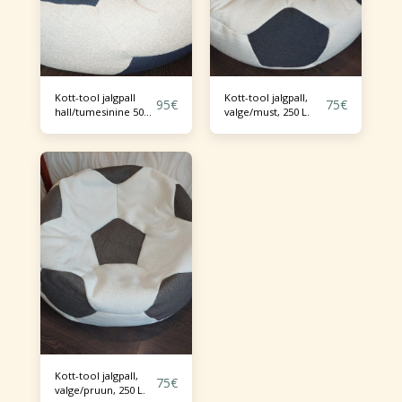
Kott-tool jalgpall
Kott-tool jalgpall,
95
€
75
€
hall/tumesinine 500
valge/must, 250 L.
L .
Kott-tool jalgpall,
75
€
valge/pruun, 250 L.